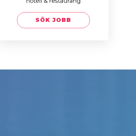
hotell & restaurang
SÖK JOBB