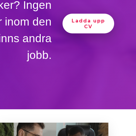
öker? Ingen
er inom den
Ladda upp
CV
 finns andra
jobb.