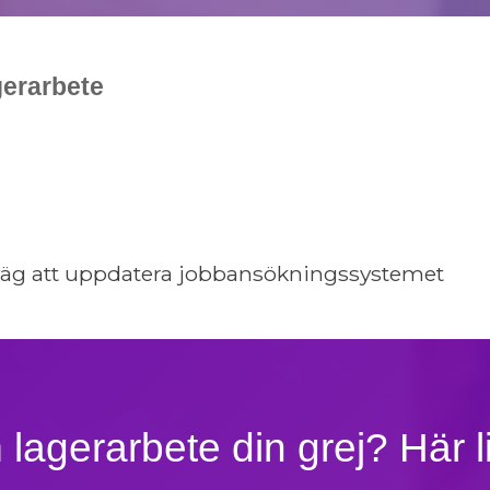
gerarbete
r påväg att uppdatera jobbansökningssystemet
 lagerarbete
din grej? Här li