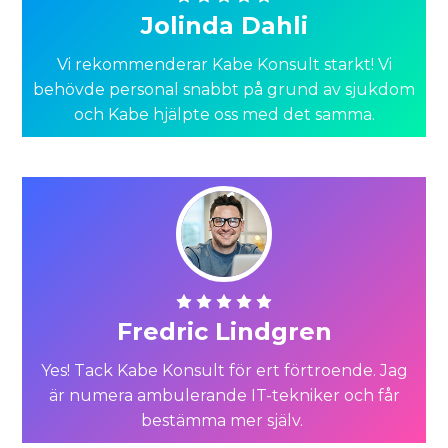
Jolinda Dahli
Vi rekommenderar Kabe Konsult starkt! Vi
behövde personal snabbt på grund av sjukdom
och Kabe hjälpte oss med det samma.
Fredric Lindgren
Yes! Tack Kabe Konsult för ert förtroende. Jag
är numera ambulerande IT-tekniker och får
bestämma mer själv.