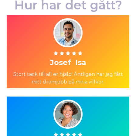
Hur har det gått?
Josef Isa
Stort tack till all er hjälp! Äntligen har jag fått
mitt drömjobb på mina villkor.