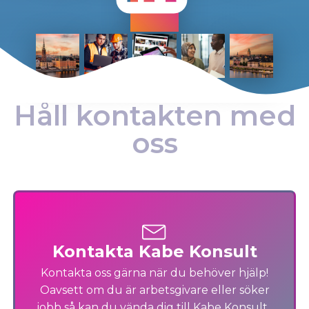
Håll kontakten med
oss
Kontakta Kabe Konsult
Kontakta oss gärna när du behöver hjälp!
Oavsett om du är arbetsgivare eller söker
jobb så kan du vända dig till Kabe Konsult.